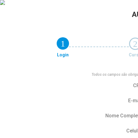
A
1
2
Login
Cur
Todos os campos são obriga
C
E-ma
Nome Comple
Celul