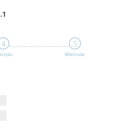
.1
4
5
crição
Matrícula