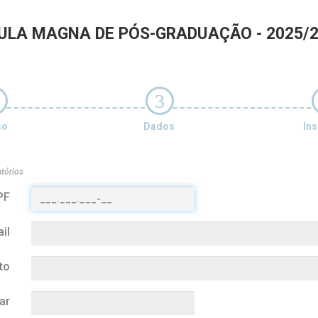
ULA MAGNA DE PÓS-GRADUAÇÃO - 2025/2
3
so
Dados
Ins
tórios
PF
il
to
ar