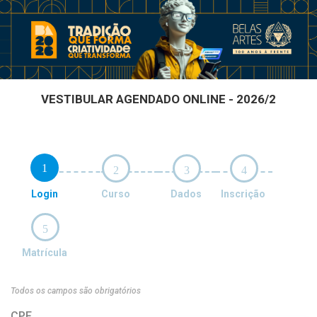
VESTIBULAR AGENDADO ONLINE - 2026/2
1
2
3
4
Login
Curso
Dados
Inscrição
5
Matrícula
Todos os campos são obrigatórios
CPF