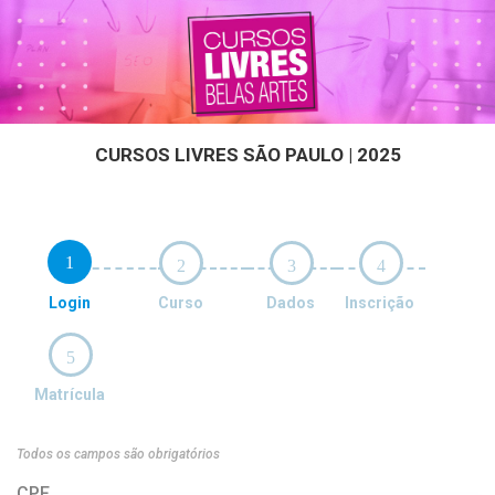
CURSOS LIVRES SÃO PAULO | 2025
1
2
3
4
Login
Curso
Dados
Inscrição
5
Matrícula
Todos os campos são obrigatórios
CPF