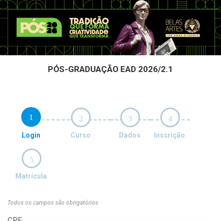
PÓS-GRADUAÇÃO EAD 2026/2.1
1
2
3
4
Login
Curso
Dados
Inscrição
5
Matrícula
Todos os campos são obrigatórios
CPF