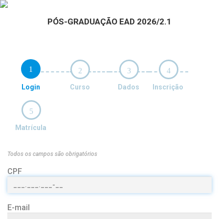
PÓS-GRADUAÇÃO EAD 2026/2.1
1
2
3
4
Login
Curso
Dados
Inscrição
5
Matrícula
Todos os campos são obrigatórios
CPF
E-mail