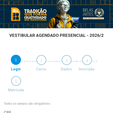
VESTIBULAR AGENDADO PRESENCIAL - 2026/2
1
2
3
4
Login
Curso
Dados
Inscrição
5
Matrícula
Todos os campos são obrigatórios
CPF